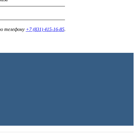
о телефону
+7 (831) 415-16-85
.