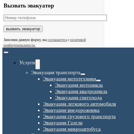
Вызвать эвакуатор
Заполняя данную форму, вы
соглашаетесь
с
политикой
конфиденциальности.
Toggle
Navigation
Услуги
Эвакуация транспорта
Эвакуация мототехники
Эвакуация мотоцикла
Эвакуация квадроцикла
Эвакуация снегохода
Эвакуация легкового автомобиля
Эвакуация внедорожника
Эвакуация грузового транспорта
Эвакуация Газели
Эвакуация микроавтобуса