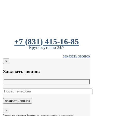
Skip
to
content
+7 (831) 415-16-85
Круглосуточно 24/7
заказать звонок
×
Заказать звонок
×
Заполняя данную форму, вы
соглашаетесь
с
политикой