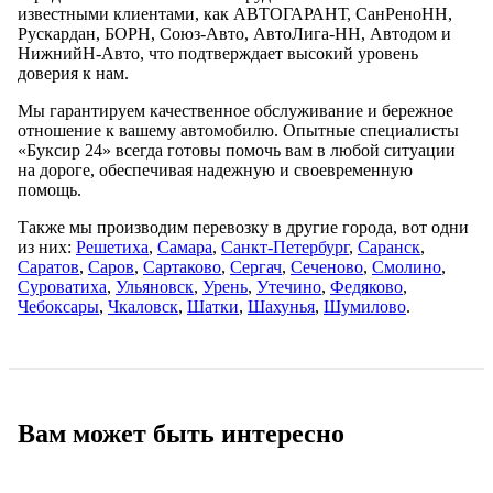
известными клиентами, как АВТОГАРАНТ, СанРеноНН,
Рускардан, БОРН, Союз-Авто, АвтоЛига-НН, Автодом и
НижнийН-Авто, что подтверждает высокий уровень
доверия к нам.
Мы гарантируем качественное обслуживание и бережное
отношение к вашему автомобилю. Опытные специалисты
«Буксир 24» всегда готовы помочь вам в любой ситуации
на дороге, обеспечивая надежную и своевременную
помощь.
Также мы производим перевозку в другие города, вот одни
из них:
Решетиха
,
Самара
,
Санкт-Петербург
,
Саранск
,
Саратов
,
Саров
,
Сартаково
,
Сергач
,
Сеченово
,
Смолино
,
Суроватиха
,
Ульяновск
,
Урень
,
Утечино
,
Федяково
,
Чебоксары
,
Чкaловск
,
Шатки
,
Шахунья
,
Шумилово
.
Вам может быть интересно