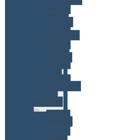
Эвакуация
легкового
автомобиля
Эвакуация
внедорожника
Эвакуация
грузового
транспорта
Эвакуация
Газели
Эвакуация
микроавтобуса
Перевозка
спецтехники
Перевозка
погрузчика
Перевозка
трактора