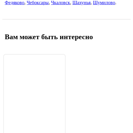
Федяково
,
Чебоксары
,
Чкaловск
,
Шахунья
,
Шумилово
.
Вам может быть интересно