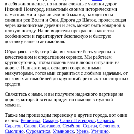
в себя живописные, но иногда сложные участки дорог.
Нижний Новгород, известный своими историческими
памятниками и красивыми пейзажами, находится на
слиянии рек Волги и Оки. Дорога до Шаток, пролегающая
через живописные деревни и леса, может быть коварной в
плохую погоду. Наши водители прекрасно знают эти
особенности и гарантируют безопасную и быструю
доставку вашего автомобиля.
Обращаясь в «Буксир 24», вы можете быть уверены в
качественном и оперативном сервисе. Мы работаем
круглосуточно, чтобы помочь вам в любой ситуации на
дороге. Наш автопарк оснащен современными
эвакуаторами, готовыми справиться с любыми задачами, от
легковых автомобилей до крупногабаритных транспортных
средств.
Свяжитесь с нами, и вы получите надежного партнера на
дороге, который всегда придет на помощь в нужный
момент.
Также мы производим перевозку в другие города, вот одни
из них:
Решетиха
,
Самара
,
Санкт-Петербург
,
Саранск
,
Саратов
,
Саров
,
Сартаково
,
Семёнов
,
Сергач
,
Сеченово
,
Смолино
,
Суроватиха
,
Ульяновск
,
Урень
,
Утечино
,