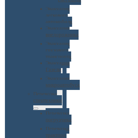
Эвакуация
легкового
автомобиля
Эвакуация
внедорожника
Эвакуация
грузового
транспорта
Эвакуация
Газели
Эвакуация
микроавтобуса
Перевозка
спецтехники
Перевозка
погрузчика
Перевозка
трактора