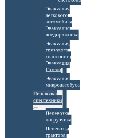
Эвакуация
легкового
автомобиля
Эвакуация
внедорожника
Эвакуация
грузового
транспорта
Эвакуация
Газели
Эвакуация
микроавтобуса
Перевозка
спецтехники
Перевозка
погрузчика
Перевозка
трактора