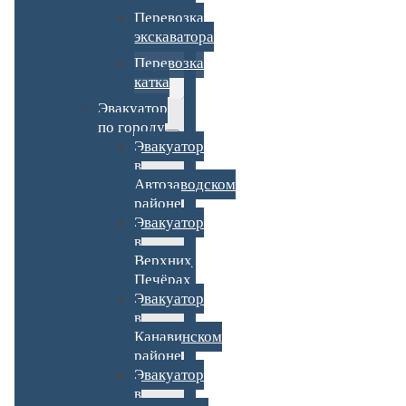
Перевозка
экскаватора
Перевозка
катка
Эвакуатор
по городу
Эвакуатор
в
Автозаводском
районе
Эвакуатор
в
Верхних
Печёрах
Эвакуатор
в
Канавинском
районе
Эвакуатор
в