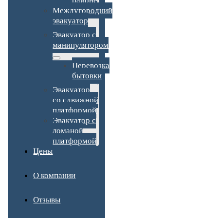
районе
Междугородний
эвакуатор
Эвакуатор с
манипулятором
Перевозка
бытовки
Эвакуатор
со сдвижной
платформой
Эвакуатор с
ломаной
платформой
Цены
О компании
Отзывы