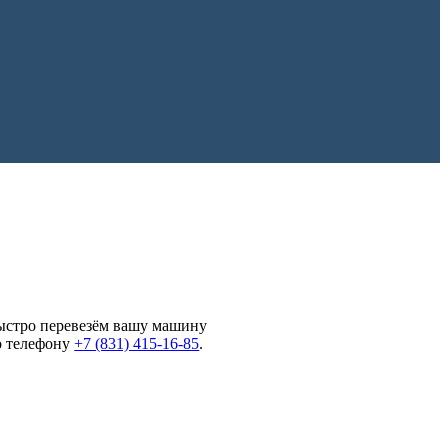
ыстро перевезём вашу машину
о телефону
+7 (831) 415-16-85
.