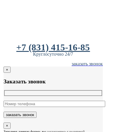
Skip
to
content
+7 (831) 415-16-85
Круглосуточно 24/7
заказать звонок
×
Заказать звонок
×
Заполняя данную форму, вы
соглашаетесь
с
политикой