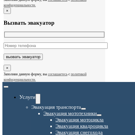
конфиденциальности.
×
Вызвать эвакуатор
×
Заполняя данную форму, вы
соглашаетесь
с
политикой
конфиденциальности.
Toggle
Navigation
Услуги
Эвакуация транспорта
Эвакуация мототехники
Эвакуация мотоцикла
Эвакуация квадроцикла
Эвакуация снегохода