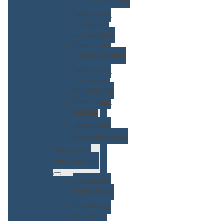
Эвакуация
легкового
автомобиля
Эвакуация
внедорожника
Эвакуация
грузового
транспорта
Эвакуация
Газели
Эвакуация
микроавтобуса
Перевозка
спецтехники
Перевозка
погрузчика
Перевозка
трактора