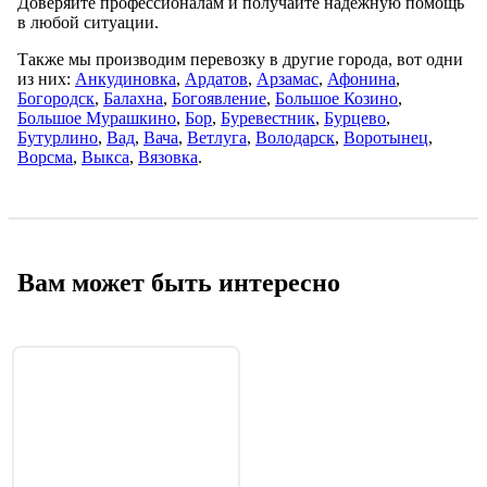
Доверяйте профессионалам и получайте надёжную помощь
в любой ситуации.
Также мы производим перевозку в другие города, вот одни
из них:
Анкудиновка
,
Ардатов
,
Арзамас
,
Афонина
,
Бoгорoдcк
,
Балaхна
,
Богоявление
,
Большое Козино
,
Большое Мурашкино
,
Бор
,
Буревестник
,
Бурцево
,
Бутурлино
,
Вад
,
Вача
,
Ветлуга
,
Володарск
,
Воротынец
,
Ворсма
,
Выкса
,
Вязовка
.
Вам может быть интересно